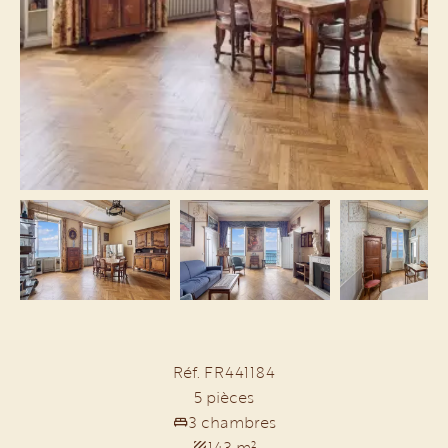
Réf. FR441184
5 pièces
3 chambres
143 m²