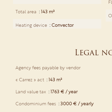
F
Total area
143 m²
O
Heating device
Convector
Legal n
Agency fees payable by vendor
« Carrez » act
143 m²
Land value tax
1763 € / year
Condominium fees
3000 € / yearly