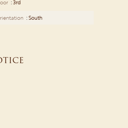
loor
3rd
rientation
South
otice