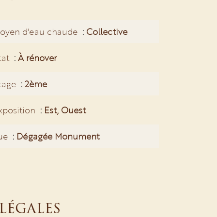
oyen d'eau chaude
Collective
tat
À rénover
tage
2ème
xposition
Est, Ouest
ue
Dégagée Monument
légales