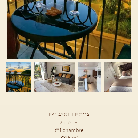
Réf. 438 E LP CCA
2 pièces
1 chambre
35 m²