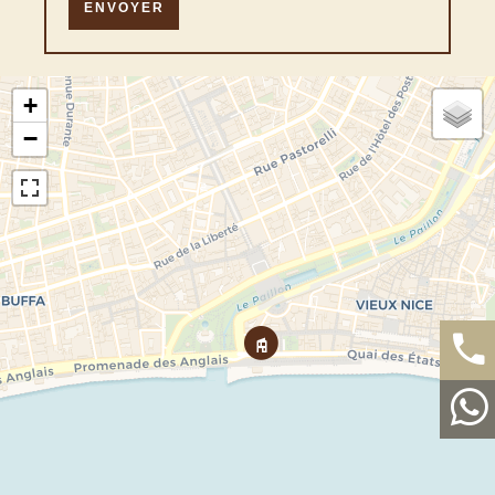
ENVOYER
+
−