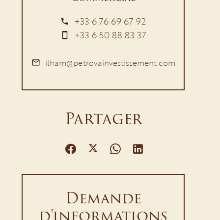
+33 6 76 69 67 92
+33 6 50 88 83 37
ilham@petrovainvestissement.com
Partager
Demande
d'informations