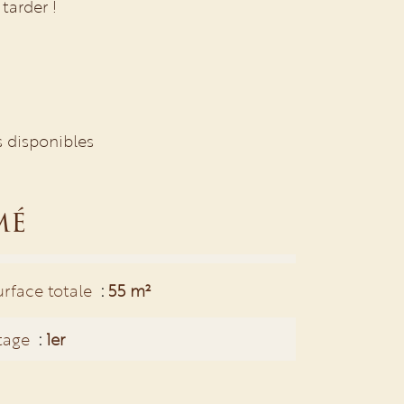
 tarder !
s disponibles
mé
urface totale
55 m²
tage
1er