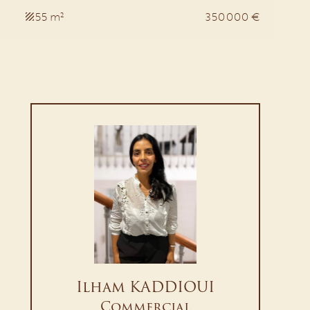
55 m²
350 000 €
Ilham KADDIOUI
Commercial