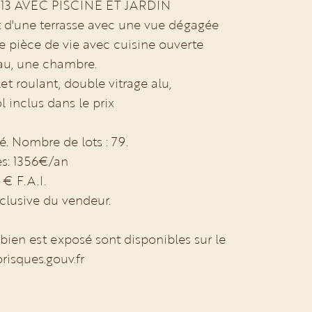
3 AVEC PISCINE ET JARDIN
 d'une terrasse avec une vue dégagée
le pièce de vie avec cuisine ouverte
eau, une chambre.
t roulant, double vitrage alu,
 inclus dans le prix
é. Nombre de lots : 79.
s: 1356€/an
 € F.A.I.
clusive du vendeur.
 bien est exposé sont disponibles sur le
orisques.gouv.fr