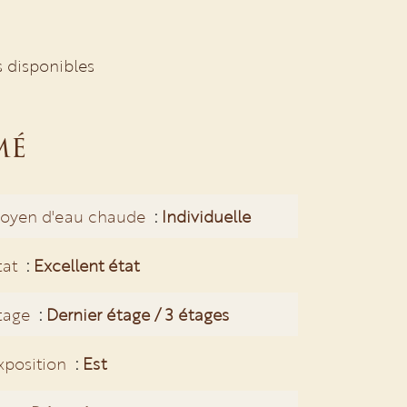
s disponibles
mé
oyen d'eau chaude
Individuelle
tat
Excellent état
tage
Dernier étage / 3 étages
xposition
Est