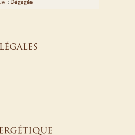
ue
Dégagée
légales
nergétique