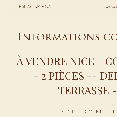
Réf. 232 SM E OA
2 pièce
Informations c
À VENDRE NICE - C
- 2 PIÈCES -- D
TERRASSE -
SECTEUR CORNICHE FL