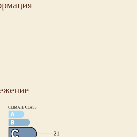
ормация
й
ежение