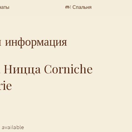
наты
1 Спальня
я информация
 Ницца Corniche
rie
 available