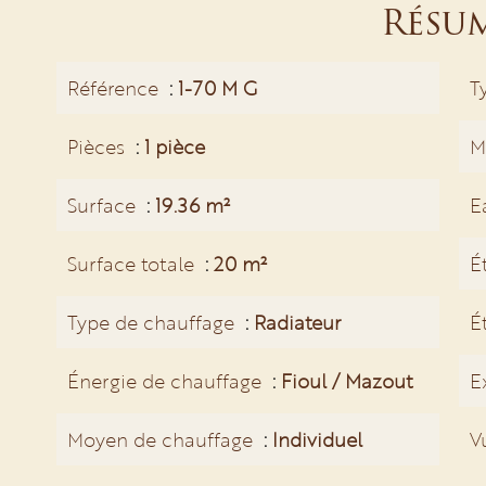
Résu
Référence
1-70 M G
T
Pièces
1 pièce
M
Surface
19.36 m²
E
Surface totale
20 m²
É
Type de chauffage
Radiateur
É
Énergie de chauffage
Fioul / Mazout
E
Moyen de chauffage
Individuel
V