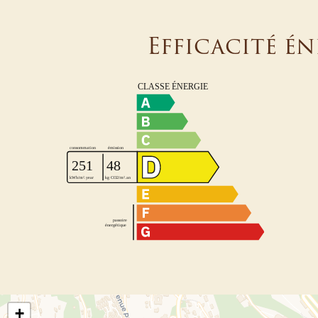
Efficacité é
+