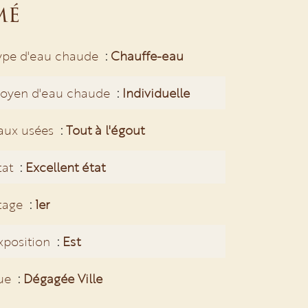
mé
ype d'eau chaude
Chauffe-eau
oyen d'eau chaude
Individuelle
aux usées
Tout à l'égout
tat
Excellent état
tage
1er
xposition
Est
ue
Dégagée Ville