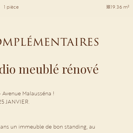
1 pièce
19.36 m²
omplémentaires
udio meublé rénové
- Avenue Malausséna !
25 JANVIER.
n dans un immeuble de bon standing, au