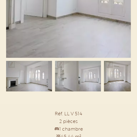
Réf. LL V 514
2 pièces
1 chambre
45.44 m²