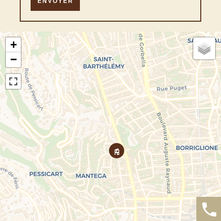
ENVOYER
+
−