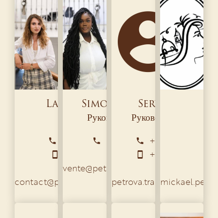
Laura PETROVA
Simona KIMBEMBE
Service VENT
Управляющий
Руководитель агентства
Руководитель агентст
+33 6 76 69 67 92
+33 4 93 92 38 19
+33 6 76 69 67 9
+33 7 88 85 47 11
+33 6 76 69 67 9
vente@petrovainvestissement.com
contact@petrovainvestissement.com
petrova.transactions@gm
mickael.petr