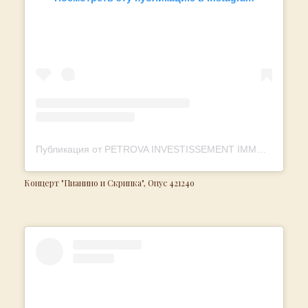
Публикация от PETROVA INVESTISSEMENT IMMOBILIER (@petrova.invest.immo)
Концерт "Пианино и Скрипка", Опус 42124o