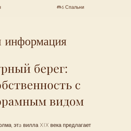
ы
6 Спальни
я информация
рный берег:
бственность с
орамным видом
лма, этa вилла XIX века предлагает