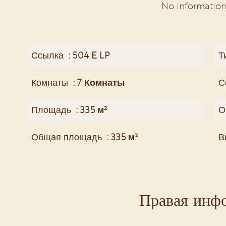
No information
Ссылка
504 E LP
Т
Комнаты
7 Комнаты
С
Площадь
335 м²
О
Общая площадь
335 м²
В
Правая инф