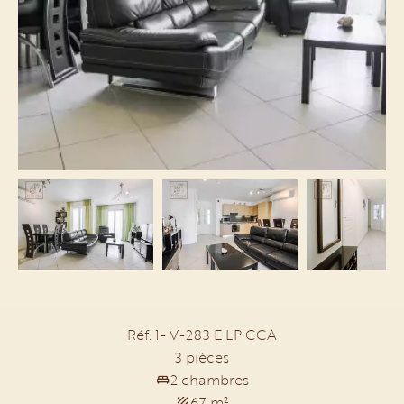
Réf. 1- V-283 E LP CCA
3 pièces
2 chambres
67 m²